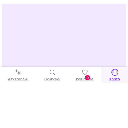
0
Asystent AI
Odkrywaj
Polubione
Konto