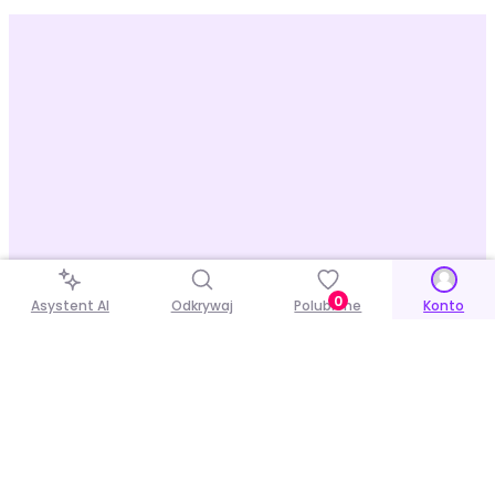
0
Asystent AI
Odkrywaj
Polubione
Konto