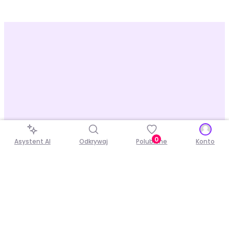
0
Asystent AI
Odkrywaj
Polubione
Konto