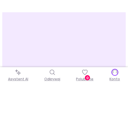
0
Asystent AI
Odkrywaj
Polubione
Konto