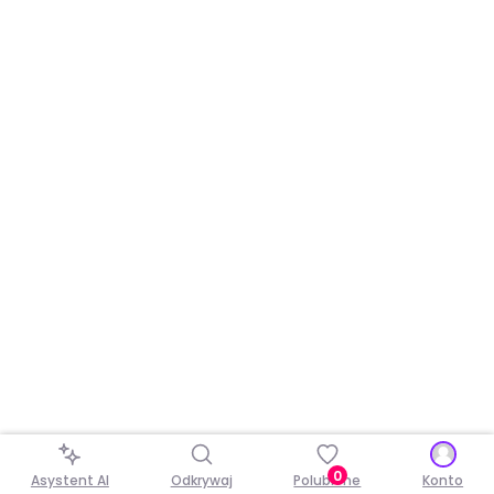
0
Asystent AI
Odkrywaj
Polubione
Konto